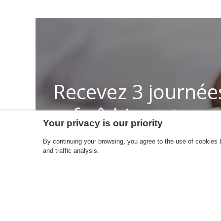
Recevez 3 journées
rafraîchissants gra
Your privacy is our priority
By continuing your browsing, you agree to the use of cookies by
[sibwp_form id=2]
and traffic analysis.